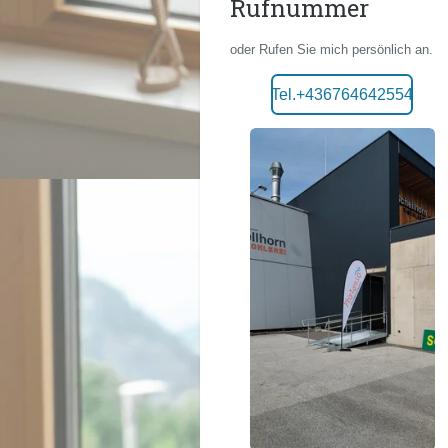
Rufnummer
oder Rufen Sie mich persönlich an.
Tel.+436764642554