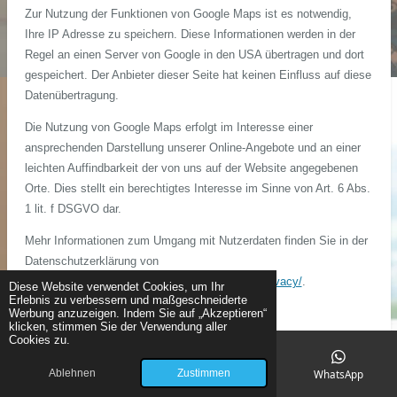
Zur Nutzung der Funktionen von Google Maps ist es notwendig,
Ihre IP Adresse zu speichern. Diese Informationen werden in der
Regel an einen Server von Google in den USA übertragen und dort
gespeichert. Der Anbieter dieser Seite hat keinen Einfluss auf diese
Datenübertragung.
Die Nutzung von Google Maps erfolgt im Interesse einer
ansprechenden Darstellung unserer Online-Angebote und an einer
leichten Auffindbarkeit der von uns auf der Website angegebenen
Orte. Dies stellt ein berechtigtes Interesse im Sinne von Art. 6 Abs.
1 lit. f DSGVO dar.
Mehr Informationen zum Umgang mit Nutzerdaten finden Sie in der
Datenschutzerklärung von
Google:
https://www.google.de/intl/de/policies/privacy/
.
Diese Website verwendet Cookies, um Ihr
Erlebnis zu verbessern und maßgeschneiderte
Werbung anzuzeigen. Indem Sie auf „Akzeptieren“
Google reCAPTCHA
klicken, stimmen Sie der Verwendung aller
Cookies zu.
Wir nutzen “Google reCAPTCHA” (im Folgenden “reCAPTCHA”) auf
unseren Websites. Anbieter ist die Google Inc., 1600 Amphitheatre
Ablehnen
Zustimmen
E-Mail
Telefon
Karte
WhatsApp
Parkway, Mountain View, CA 94043, USA (“Google”).